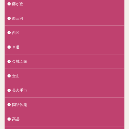
藤が丘
西三河
西区
車道
金城ふ頭
金山
長久手市
閑話休題
高岳