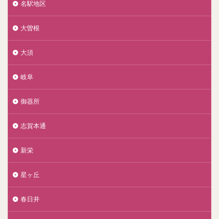
名駅地区
大曽根
大須
岐阜
御器所
志賀本通
新栄
星ヶ丘
春日井