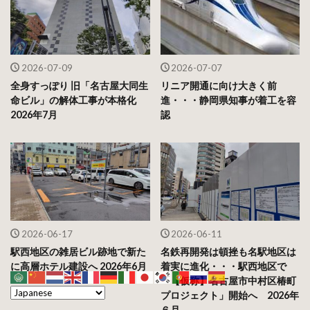
2026-07-09
2026-07-07
全身すっぽり 旧「名古屋大同生
リニア開通に向け大きく前
命ビル」の解体工事が本格化
進・・・静岡県知事が着工を容
2026年7月
認
2026-06-17
2026-06-11
駅西地区の雑居ビル跡地で新た
名鉄再開発は頓挫も名駅地区は
に高層ホテル建設へ 2026年6月
着実に進化・・・駅西地区で
「【仮称】名古屋市中村区椿町
プロジェクト」開始へ 2026年
６月