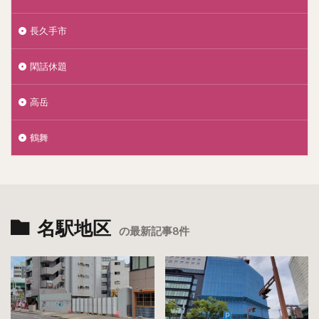
長久手市
閑話休題
高岳
鶴舞
名駅地区
の最新記事8件