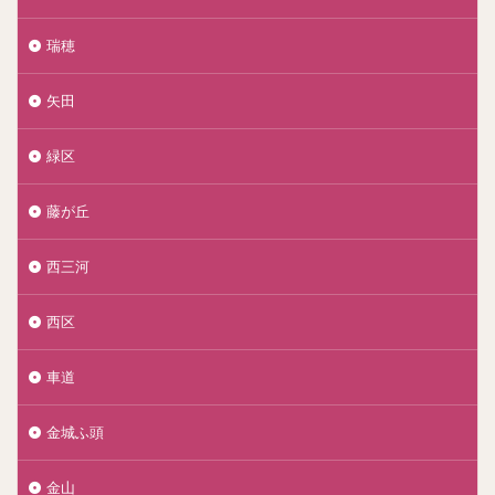
瑞穂
矢田
緑区
藤が丘
西三河
西区
車道
金城ふ頭
金山