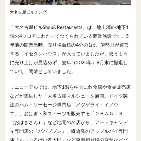
大名古屋ビルヂング
「大名古屋ビルShop&Restaurants」は、地上3階~地下1
階の4フロアにわたってつくられている商業施設です。5
年前の開業当時、売り場面積の4分の1は、伊勢丹が運営
する「イセタンハウス」が入っていましたが、思うよう
に売り上げが見込めず、去年（2020年）8月末に撤退し
ていて、閑散としていました。
リニューアルでは、地下1階を中心に飲食店や食品販売店
などが集結した「大名古屋マルシェ」を展開。ドイツ製
法のハム・ソーセージ専門店「メツゲライ・イノウ
エ」、おはぎ・和スィーツを販売する「ＯＨＡＧＩ３
（おはぎさん）」など地元の名店から、アートキャンデ
ィ専門店の「パパブブレ」、鎌倉発のアップルパイ専門
店「あっぷるぱい孝太郎」など東海初登場の店舗などバ