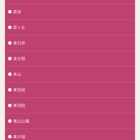
新栄
星ヶ丘
春日井
未分類
本山
東別府
東別院
東山公園
東片端