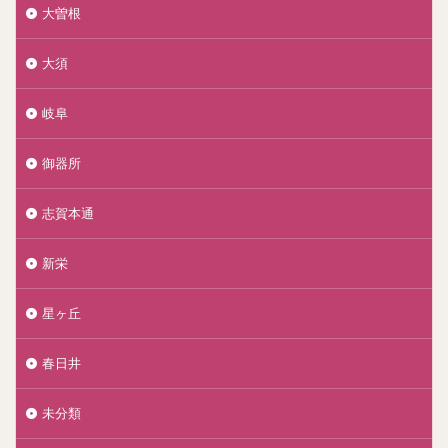
大曽根
大須
岐阜
御器所
志賀本通
新栄
星ヶ丘
春日井
未分類