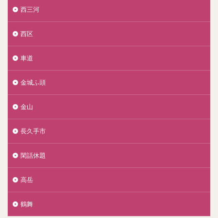
西三河
西区
車道
金城ふ頭
金山
長久手市
閑話休題
高岳
鶴舞