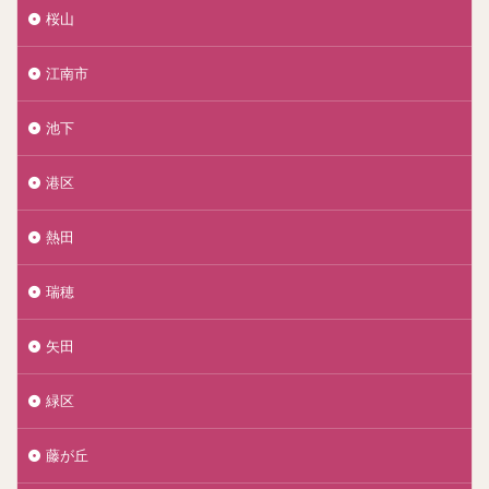
桜山
江南市
池下
港区
熱田
瑞穂
矢田
緑区
藤が丘