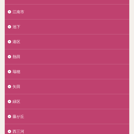
江南市
池下
港区
熱田
瑞穂
矢田
緑区
藤が丘
西三河