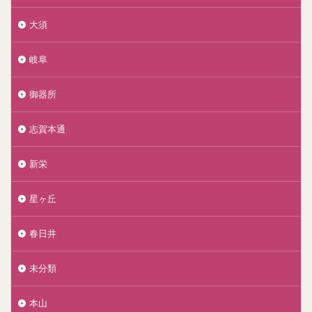
大須
岐阜
御器所
志賀本通
新栄
星ヶ丘
春日井
未分類
本山