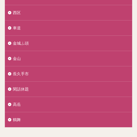
西区
車道
金城ふ頭
金山
長久手市
閑話休題
高岳
鶴舞