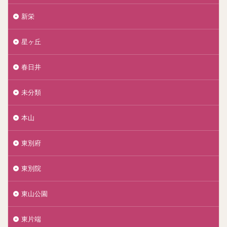
新栄
星ヶ丘
春日井
未分類
本山
東別府
東別院
東山公園
東片端