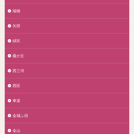
瑞穂
矢田
緑区
藤が丘
西三河
西区
車道
金城ふ頭
金山