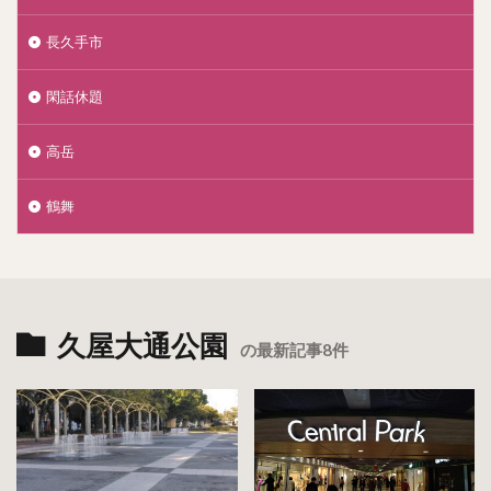
長久手市
閑話休題
高岳
鶴舞
久屋大通公園
の最新記事8件