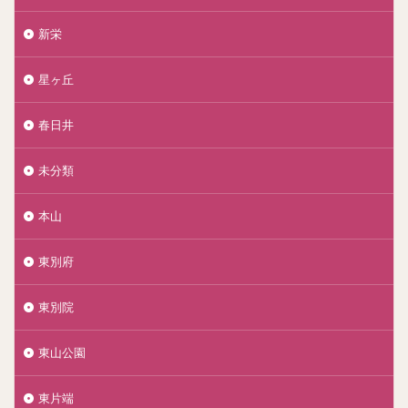
新栄
星ヶ丘
春日井
未分類
本山
東別府
東別院
東山公園
東片端