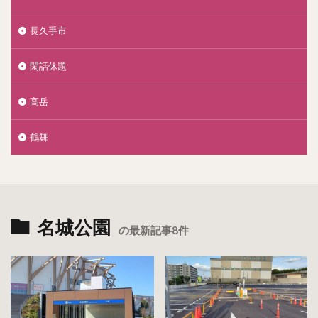
長久手市
閑話休題
高岳
鶴舞
名城公園
の最新記事8件