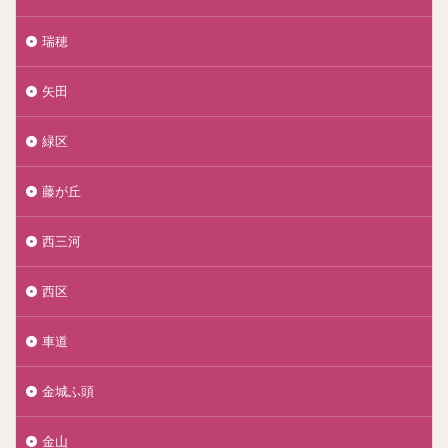
瑞穂
矢田
緑区
藤が丘
西三河
西区
車道
金城ふ頭
金山