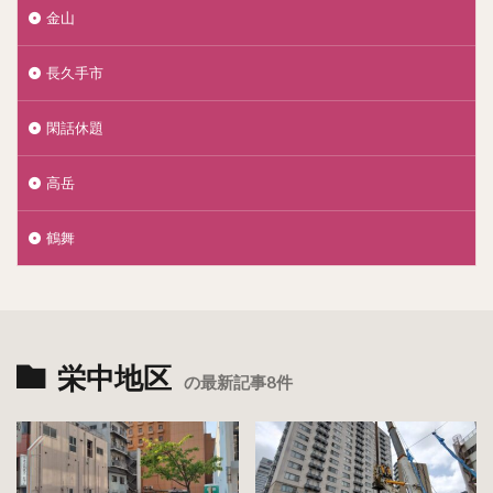
金山
長久手市
閑話休題
高岳
鶴舞
栄中地区
の最新記事8件