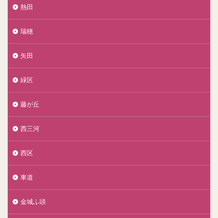
熱田
瑞穂
矢田
緑区
藤が丘
西三河
西区
車道
金城ふ頭