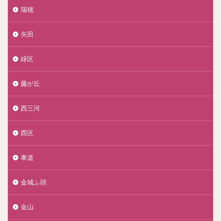
瑞穂
矢田
緑区
藤が丘
西三河
西区
車道
金城ふ頭
金山