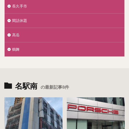
長久手市
閑話休題
高岳
鶴舞
名駅南
の最新記事8件