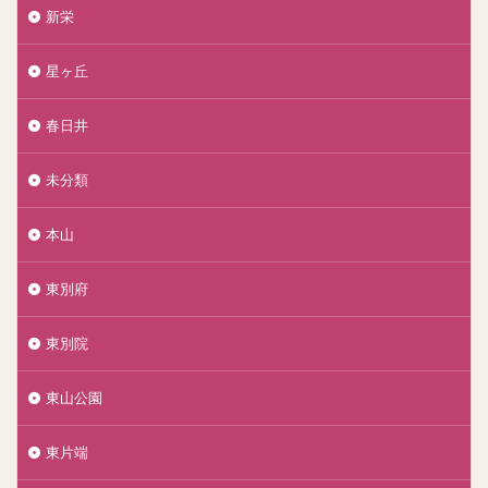
新栄
星ヶ丘
春日井
未分類
本山
東別府
東別院
東山公園
東片端