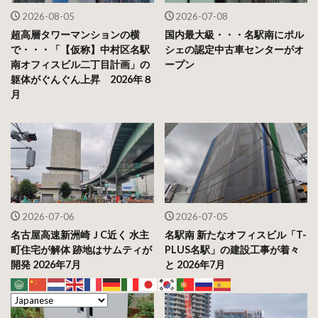
2026-08-05
2026-07-08
超高層タワーマンションの横
国内最大級・・・名駅南にポル
で・・・「【仮称】中村区名駅
シェの認定中古車センターがオ
南オフィスビル二丁目計画」の
ープン
躯体がぐんぐん上昇 2026年８
月
2026-07-06
2026-07-05
名古屋高速新洲崎ＪC近く 水主
名駅南 新たなオフィスビル「T-
町住宅が解体 跡地はサムティが
PLUS名駅」の建設工事が着々
開発 2026年7月
と 2026年7月