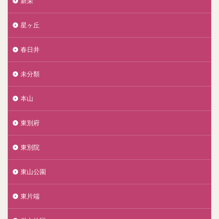
新栄
星ヶ丘
春日井
未分類
本山
東別府
東別院
東山公園
東片端