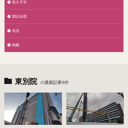
長久手市
閑話休題
高岳
鶴舞
東別院
の最新記事8件