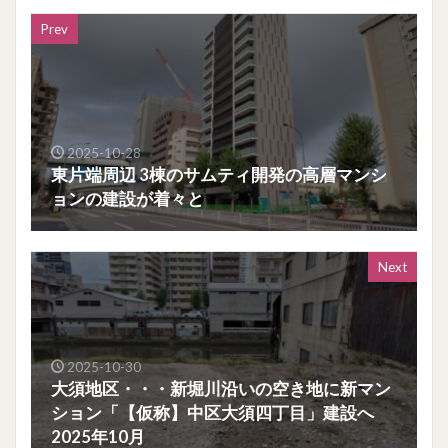
Prev
2025-10-28
東片端周辺 3棟のサムティ開発の高層マンシ
ョンの建設が着々と
Next
2025-10-30
大須地区・・・新堀川沿いの空き地に新マン
ション「【仮称】中区大須四丁目」建設へ
2025年10月