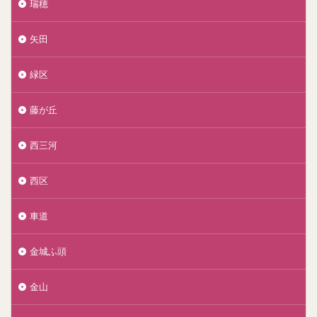
瑞穂
矢田
緑区
藤が丘
西三河
西区
車道
金城ふ頭
金山