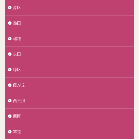
港区
熱田
瑞穂
矢田
緑区
藤が丘
西三河
西区
車道