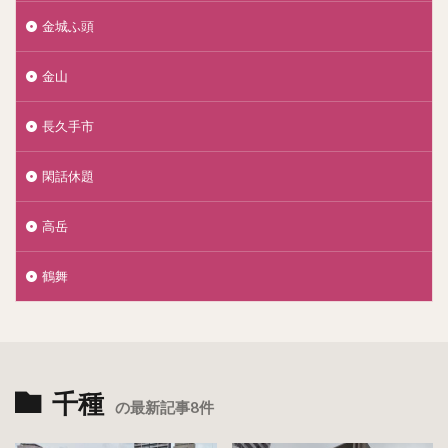
金城ふ頭
金山
長久手市
閑話休題
高岳
鶴舞
千種
の最新記事8件