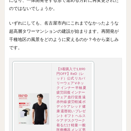
のではないでしょうか。
いずれにしても、名古屋市内にこれまでなかったような
超高層タワーマンションの建設が始まります。再開発が
千種地区の風景をどのように変えるのか？今から楽しみ
です。
【3着購入で1,890
円OFF】ReD（レ
ッド）公式 リカバ
リーウェア Vネッ
ク インナー 半袖 夏
疲労回復 インナー
ウェア 血行促進 遠
赤外線 疲労軽減 ボ
ディケア レッド 健
康 還暦祝い プレゼ
ント ギフト ヘルス
ケア デスクワーク
着るだけ 軽量 一般
医療機器 メンズ 男