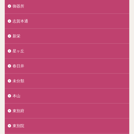
御器所
志賀本通
新栄
星ヶ丘
春日井
未分類
本山
東別府
東別院