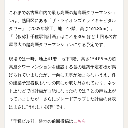
これまで名古屋市内で最も高層の超高層タワーマンショ
ンは、熱田区にある「ザ・ライオンズミッドキャピタル
タワー」（2009年竣工、地上47階、高さ161.85ｍ）。
「【仮称】千種駅前計画」はこれを30ｍほど上回る名古
屋最大の超高層タワーマンションになる予定です。
現場では一時、地上41階、地下1階、高さ154.85ｍの超
高層タワーマンションを建設する旨の建築予定看板が掲
げられていましたが、一向に工事が始まらないうえ、件
の建築予定看板もいつの間にか取り外されており、ネッ
ト上などでは計画が白紙になったのでは？との声も上が
っていましたが、さらにグレードアップした計画の発表
はまさに”うれしい誤算”です。
「千種ビル群」跡地の前回投稿は
こちら