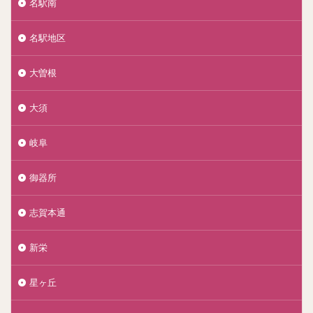
名駅南
名駅地区
大曽根
大須
岐阜
御器所
志賀本通
新栄
星ヶ丘