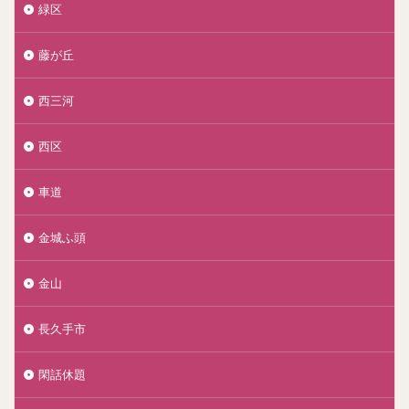
緑区
藤が丘
西三河
西区
車道
金城ふ頭
金山
長久手市
閑話休題