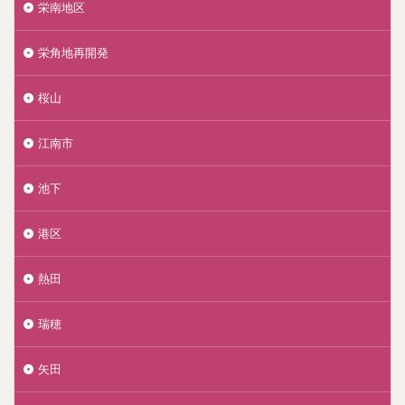
栄南地区
栄角地再開発
桜山
江南市
池下
港区
熱田
瑞穂
矢田