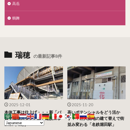
高岳
鶴舞
瑞穂
の最新記事8件
2025-12-01
2025-11-20
本体工事は仕上げ・・・新「パ
高いポテンシャルをどう活か
ロマ瑞穂スタジアム」建設工事
す！？巨大団地の建て替えで街
2025年12月
並み変わる「名鉄堀田駅」