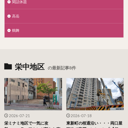
閑話休題
高岳
鶴舞
栄中地区
の最新記事8件
2026-07-21
2026-07-18
栄ミナミ地区で一気に攻
東新町の桜通沿い・・・両口屋