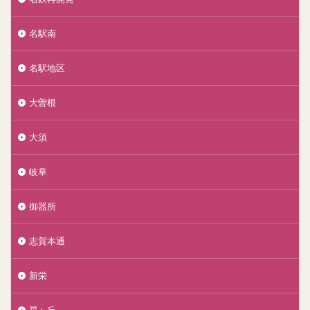
名駅南
名駅地区
大曽根
大須
岐阜
御器所
志賀本通
新栄
星ヶ丘