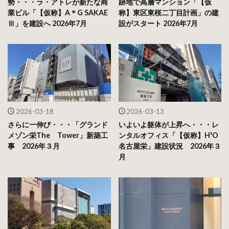
勢・・・ラ・アトレが新たな商
跡地で高層マンション「【仮
業ビル「【仮称】A＊G SAKAE
称】東区東桜二丁目計画」の建
Ⅲ」を建設へ 2026年7月
設がスタート 2026年7月
2026-03-18
2026-03-13
さらに一伸び・・・「グランド
いよいよ躯体が上昇へ・・・レ
メゾン栄The Tower」新築工
ンタルオフィス「【仮称】H¹O
事 2026年３月
名古屋栄」建設状況 2026年３
月