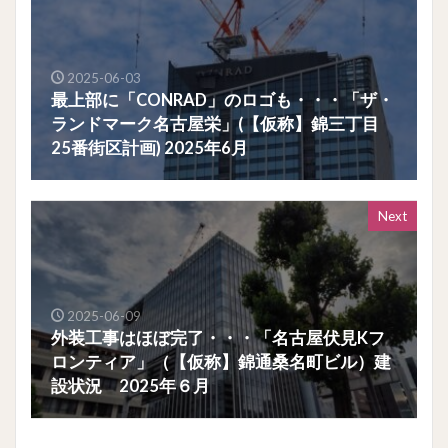
2025-06-03
最上部に「CONRAD」のロゴも・・・「ザ・
ランドマーク名古屋栄」(【仮称】錦三丁目
25番街区計画) 2025年6月
Next
2025-06-09
外装工事はほぼ完了・・・「名古屋伏見Kフ
ロンティア」（【仮称】錦通桑名町ビル）建
設状況 2025年６月