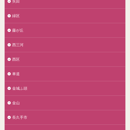
矢田
緑区
藤が丘
西三河
西区
車道
金城ふ頭
金山
長久手市