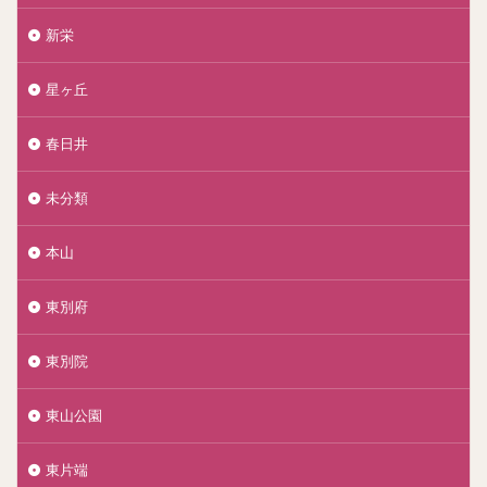
新栄
星ヶ丘
春日井
未分類
本山
東別府
東別院
東山公園
東片端