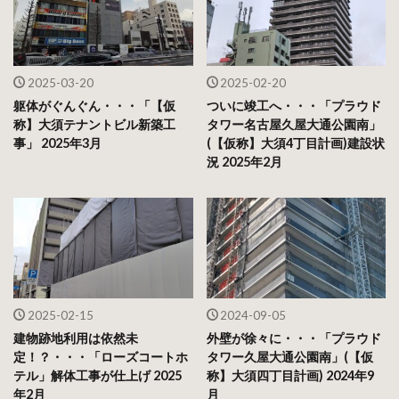
2025-03-20
2025-02-20
躯体がぐんぐん・・・「【仮
ついに竣工へ・・・「プラウド
称】大須テナントビル新築工
タワー名古屋久屋大通公園南」
事」 2025年3月
(【仮称】大須4丁目計画)建設状
況 2025年2月
2025-02-15
2024-09-05
建物跡地利用は依然未
外壁が徐々に・・・「プラウド
定！？・・・「ローズコートホ
タワー久屋大通公園南」(【仮
テル」解体工事が仕上げ 2025
称】大須四丁目計画) 2024年9
年2月
月