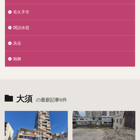
長久手市
閑話休題
高岳
鶴舞
大須
の最新記事8件