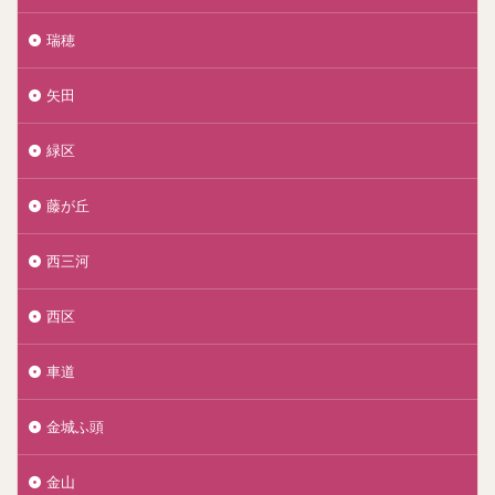
瑞穂
矢田
緑区
藤が丘
西三河
西区
車道
金城ふ頭
金山