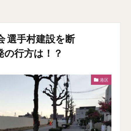
会 選手村建設を断
発の行方は！？
港区