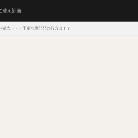
て替え計画
設を断念・・・予定地再開発の行方は！？