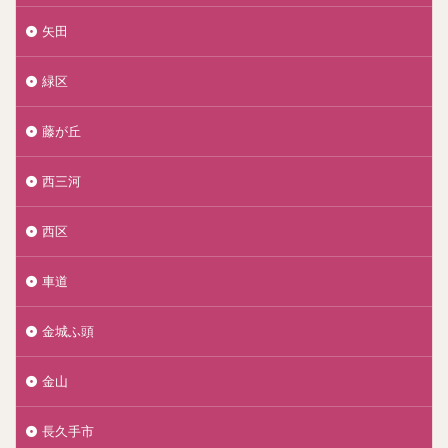
矢田
緑区
藤が丘
西三河
西区
車道
金城ふ頭
金山
長久手市