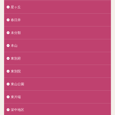
星ヶ丘
春日井
未分類
本山
東別府
東別院
東山公園
東片端
栄中地区