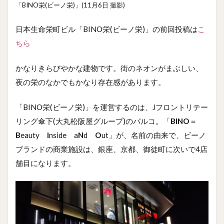
「BINO栄(ビーノ栄)」(11月6日 撮影)
日本生命栄町ビル「BINO栄(ビーノ栄)」の前回投稿は
こ
ちら
かなりきらびやかな建物です。街のネオンがまぶしい、
夜の栄のなかでもかなり存在感があります。
「BINO栄(ビーノ栄)」を運営するのは、Jフロントリテー
リング傘下(大丸松阪屋グループ)のパルコ。「
BINO
＝
B
eauty
I
nside a
N
d
O
ut」が、名前の由来で、ビーノ
ブランドの商業施設は、銀座、京都、御徒町に次いで4店
舗目になります。