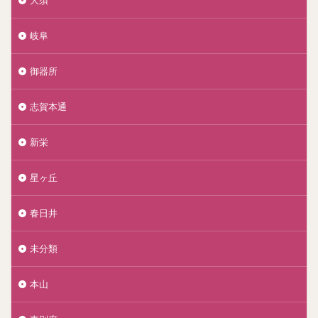
大須
岐阜
御器所
志賀本通
新栄
星ヶ丘
春日井
未分類
本山