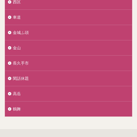
西区
車道
金城ふ頭
金山
長久手市
閑話休題
高岳
鶴舞