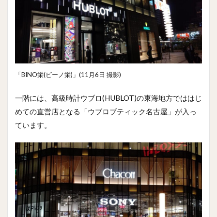
「BINO栄(ビーノ栄)」(11月6日 撮影)
一階には、高級時計ウブロ(HUBLOT)の東海地方でははじ
めての直営店となる「ウブロブティック名古屋」が入っ
ています。