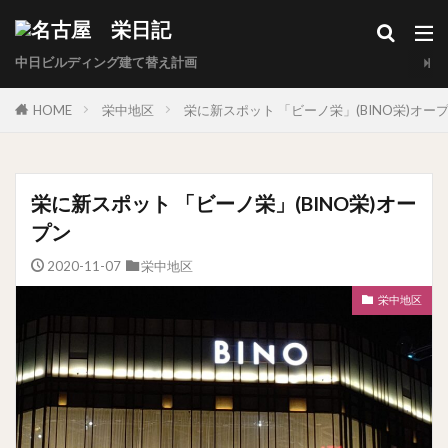
中日ビルディング建て替え計画
HOME
栄中地区
栄に新スポット 「ビーノ栄」(BINO栄)オー
栄に新スポット 「ビーノ栄」(BINO栄)オー
プン
2020-11-07
栄中地区
栄中地区