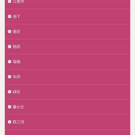
江南市
池下
港区
熱田
瑞穂
矢田
緑区
藤が丘
西三河