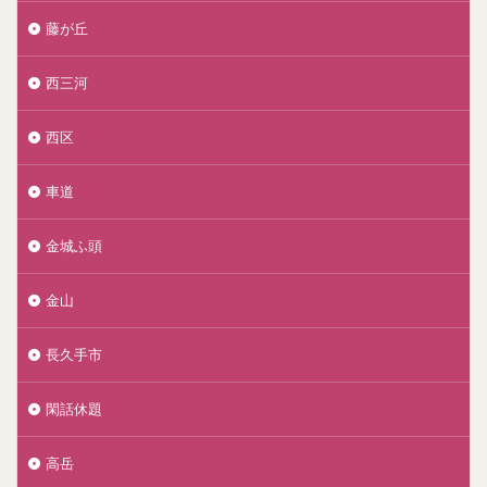
藤が丘
西三河
西区
車道
金城ふ頭
金山
長久手市
閑話休題
高岳