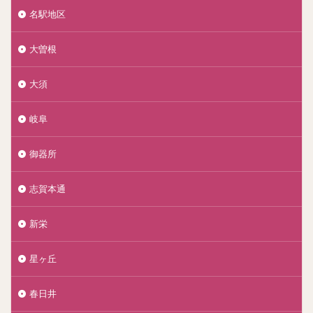
名駅地区
大曽根
大須
岐阜
御器所
志賀本通
新栄
星ヶ丘
春日井