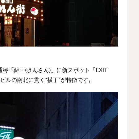
「錦三(きんさん)」に新スポット「EXIT
長いビルの南北に貫く”横丁”が特徴です。