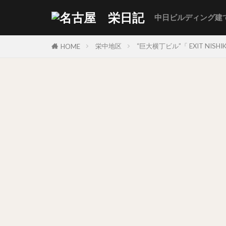
中日ビルディング建
栄中地区
“巨大横丁ビル”「 EXIT NISH
HOME