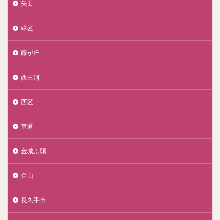
矢田
緑区
藤が丘
西三河
西区
車道
金城ふ頭
金山
長久手市