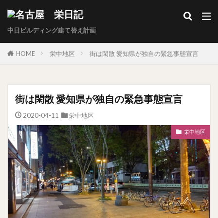
中日ビルディング建て替え計画
HOME
栄中地区
街は閑散 愛知県が独自の緊急事態宣言
街は閑散 愛知県が独自の緊急事態宣言
2020-04-11
栄中地区
栄中地区