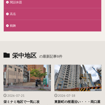
閑話休題
高岳
鶴舞
栄中地区
の最新記事8件
2026-07-21
2026-07-18
栄ミナミ地区で一気に攻
東新町の桜通沿い・・・両口屋