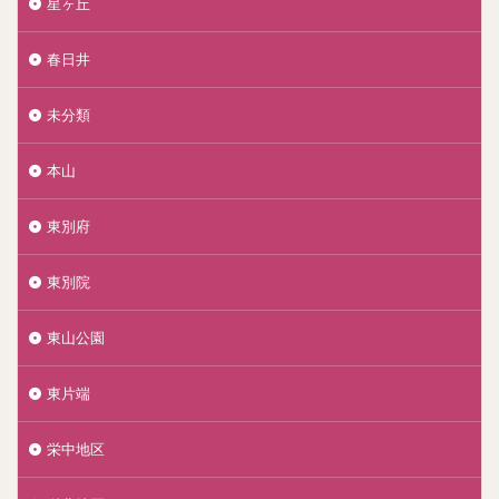
星ヶ丘
春日井
未分類
本山
東別府
東別院
東山公園
東片端
栄中地区