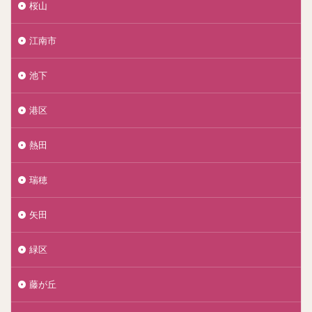
桜山
江南市
池下
港区
熱田
瑞穂
矢田
緑区
藤が丘