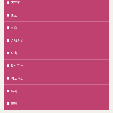
西三河
西区
車道
金城ふ頭
金山
長久手市
閑話休題
高岳
鶴舞