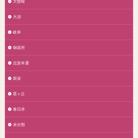
大曽根
大須
岐阜
御器所
志賀本通
新栄
星ヶ丘
春日井
未分類