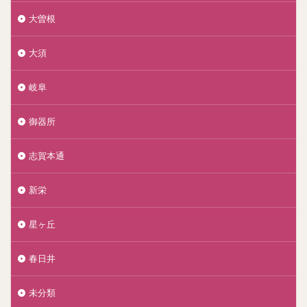
大曽根
大須
岐阜
御器所
志賀本通
新栄
星ヶ丘
春日井
未分類