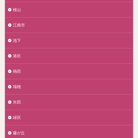
桜山
江南市
池下
港区
熱田
瑞穂
矢田
緑区
藤が丘