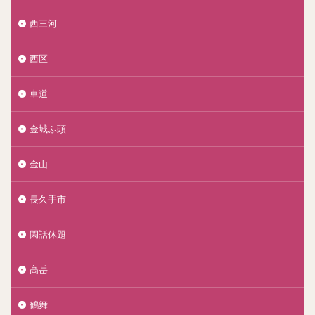
西三河
西区
車道
金城ふ頭
金山
長久手市
閑話休題
高岳
鶴舞