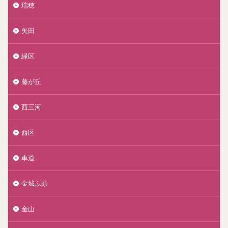
瑞穂
矢田
緑区
藤が丘
西三河
西区
車道
金城ふ頭
金山