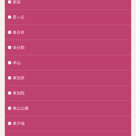
新栄
星ヶ丘
春日井
未分類
本山
東別府
東別院
東山公園
東片端