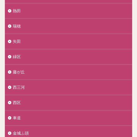
熱田
瑞穂
矢田
緑区
藤が丘
西三河
西区
車道
金城ふ頭