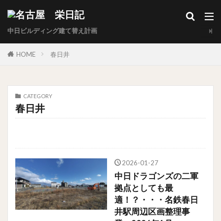
中日ビルディング建て替え計画
HOME
春日井
CATEGORY
春日井
2026-01-27
中日ドラゴンズの二軍
拠点としても最
適！？・・・名鉄春日
井駅周辺区画整理事